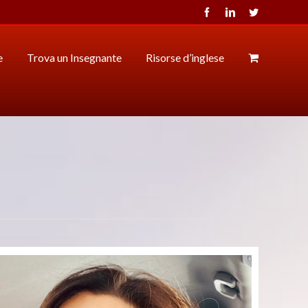
Facebook
LinkedIn
Twitter
e
Trova un Insegnante
Risorse d’inglese