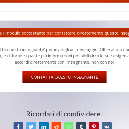
za il modulo sottostante per contattare direttamente questo ins
ta questo insegnante’ per inviargli un messaggio. Oltre al tuo no
to, e di fornire quante più informazioni possibili circa le sue esig
accordi direttamente con l’insegnante, non con noi.
CONTATTA QUESTO INSEGNANTE
Ricordati di condividere!
Facebook
Twitter
LinkedIn
Reddit
WhatsApp
Tumblr
Pinterest
Vk