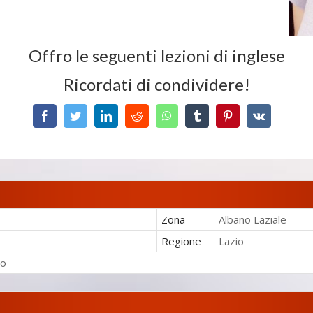
Offro le seguenti lezioni di inglese
Ricordati di condividere!
Facebook
Twitter
LinkedIn
Reddit
WhatsApp
Tumblr
Pinterest
Vk
Zona
Albano Laziale
Regione
Lazio
no