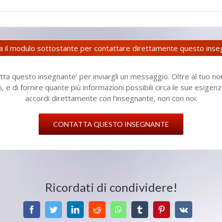
za il modulo sottostante per contattare direttamente questo ins
ta questo insegnante’ per inviargli un messaggio. Oltre al tuo no
to, e di fornire quante più informazioni possibili circa le sue esig
accordi direttamente con l’insegnante, non con noi.
CONTATTA QUESTO INSEGNANTE
Ricordati di condividere!
Facebook
Twitter
LinkedIn
Reddit
WhatsApp
Tumblr
Pinterest
Vk