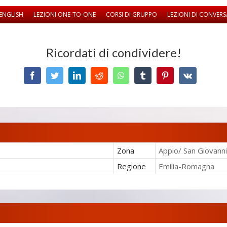
ENGLISH
LEZIONI ONE-TO-ONE
CORSI DI GRUPPO
LEZIONI DI CONVER
Ricordati di condividere!
Facebook
Twitter
LinkedIn
Reddit
WhatsApp
Tumblr
Pinterest
Vk
Zona
Appio/ San Giovanni
Regione
Emilia-Romagna