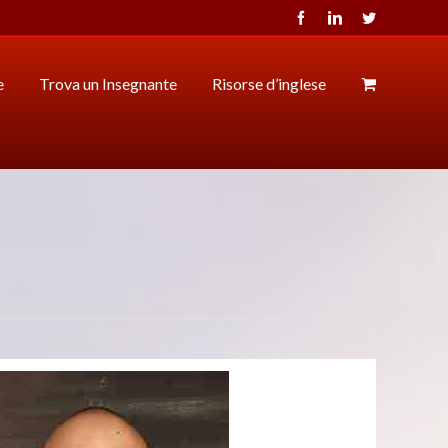
Facebook
LinkedIn
Twitter
e
Trova un Insegnante
Risorse d’inglese