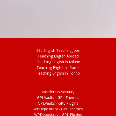
ESL
English
Teaching Jobs
Teach
ing
English Abroad
Teach
ing
English in Milano
Teach
ing
English in Rome
Teach
ing
English in Torino
WordPress Security
GPLVaults - GPL Themes
GPLVaults - GPL Plugins
WPDepository -
GPL
Themes
WPDepository -
GPL
Plugins