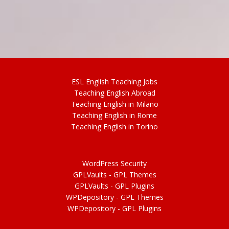
ESL
English
Teaching Jobs
Teach
ing
English Abroad
Teach
ing
English in Milano
Teach
ing
English in Rome
Teach
ing
English in Torino
WordPress Security
GPLVaults - GPL Themes
GPLVaults - GPL Plugins
WPDepository -
GPL
Themes
WPDepository -
GPL
Plugins