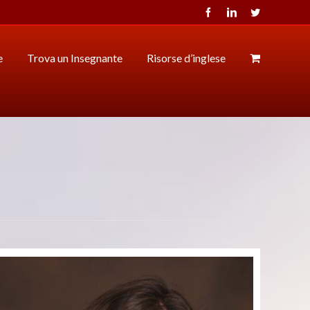
Facebook
LinkedIn
Twitter
e
Trova un Insegnante
Risorse d’inglese