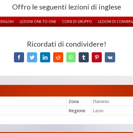
Offro le seguenti lezioni di inglese
ENGLISH
LEZIONI ONE-TO-ONE
CORSI DI GRUPPO
LEZIONI DI CONVER
Ricordati di condividere!
Facebook
Twitter
LinkedIn
Reddit
WhatsApp
Tumblr
Pinterest
Vk
Zona
Flaminio
Regione
Lazio