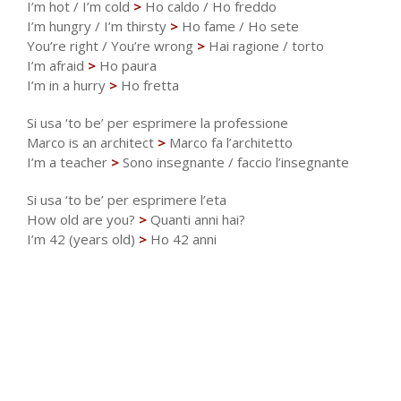
I’m hot / I’m cold
>
Ho caldo / Ho freddo
I’m hungry / I’m thirsty
>
Ho fame / Ho sete
You’re right / You’re wrong
>
Hai ragione / torto
I’m afraid
>
Ho paura
I’m in a hurry
>
Ho fretta
Si usa ‘to be’ per esprimere la professione
Marco is an architect
>
Marco fa l’architetto
I’m a teacher
>
Sono insegnante / faccio l’insegnante
Si usa ‘to be’ per esprimere l’eta
How old are you?
>
Quanti anni hai?
I’m 42 (years old)
>
Ho 42 anni