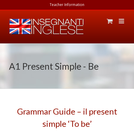
Skip
Teacher Information
to
content
A1 Present Simple - Be
Grammar Guide – il present
simple ‘To be’