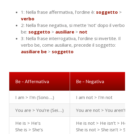
1: Nella frase affermativa, l’ordine è:
soggetto
>
verbo
2: Nella frase negativa, si mette ‘not’ dopo il verbo
be:
soggetto
>
ausiliare
>
not
3: Nella frase interrogativa, l’ordine si invertite. Il
verbo be, come ausiliare, precede il soggetto:
ausiliare be
>
soggetto
Be – Affermativa
Be – Negativa
I am > I’m (Sono….)
I am not > I’m not
You are > You’re (Sei….)
You are not > You aren’t / Y
He is > He’s
He is not > He isn’t > He’s 
She is > She’s
She is not > She isn’t > She’