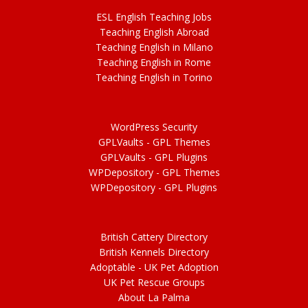
ESL
English
Teaching Jobs
Teach
ing
English Abroad
Teach
ing
English in Milano
Teach
ing
English in Rome
Teach
ing
English in Torino
WordPress Security
GPLVaults - GPL Themes
GPLVaults - GPL Plugins
WPDepository -
GPL
Themes
WPDepository -
GPL
Plugins
British Cattery Directory
British Kennels Directory
Adoptable -
UK Pet Adoption
UK Pet Rescue Groups
About La Palma