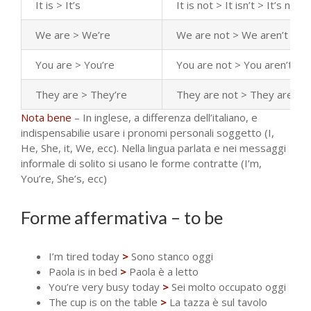
It is > It’s
It is not > It isn’t > It’s not
We are > We’re
We are not > We aren’t / We
You are > You’re
You are not > You aren’t / Y
They are > They’re
They are not > They aren’t 
Nota bene
– In inglese, a differenza dell’italiano, e
indispensabilie usare i pronomi personali soggetto (I,
He, She, it, We, ecc). Nella lingua parlata e nei messaggi
informale di solito si usano le forme contratte (I’m,
You’re, She’s, ecc)
Forme affermativa – to be
I’m tired today
>
Sono stanco oggi
Paola is in bed
>
Paola è a letto
You’re very busy today
>
Sei molto occupato oggi
The cup is on the table
>
La tazza è sul tavolo