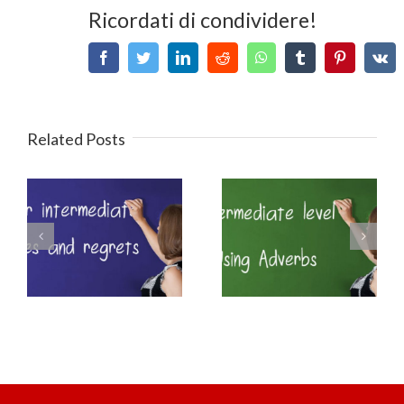
Ricordati di condividere!
Facebook
Twitter
LinkedIn
Reddit
WhatsApp
Tumblr
Pinterest
V
Related Posts
Intermediate
B2 Perfect Modal
English – Adverbs
Verbs