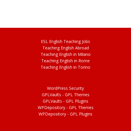
ESL
English
Teaching Jobs
Teach
ing
English Abroad
Teach
ing
English in Milano
Teach
ing
English in Rome
Teach
ing
English in Torino
WordPress Security
GPLVaults - GPL Themes
GPLVaults - GPL Plugins
WPDepository -
GPL
Themes
WPDepository -
GPL
Plugins