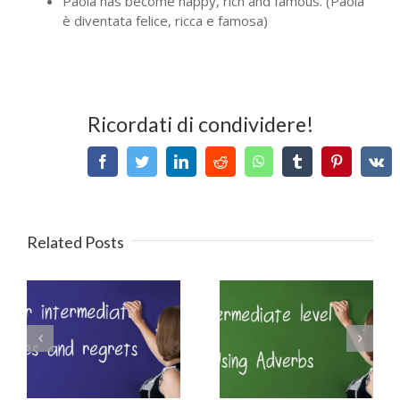
Paola has become happy, rich and famous. (Paola
è diventata felice, ricca e famosa)
Ricordati di condividere!
Facebook
Twitter
LinkedIn
Reddit
WhatsApp
Tumblr
Pinterest
V
Related Posts
Intermediate
B2 Perfect Modal
English – Adverbs
Verbs